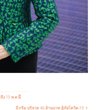
ึง 15 พ.ค.นี้
บี.กริม บริจาค 46 ล้านบาท สู้ภัยโควิด-19