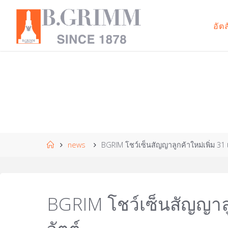
Skip
to
อัต
B
content
.
G
R
I
M
M
|
T
H
Doing
business
with
Home
news
BGRIM โชว์เซ็นสัญญาลูกค้าใหม่เพิ่ม 31 
compassion
for the
development
of civilisation
in harmony
with nature.
BGRIM โชว์เซ็นสัญญาลู