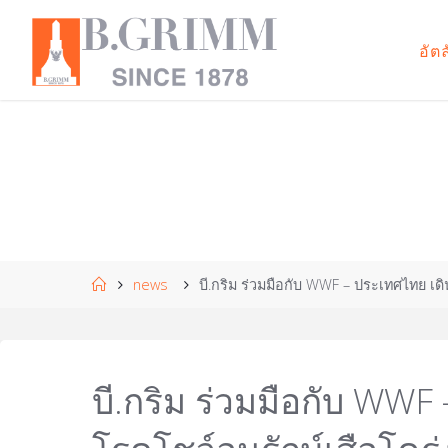
Skip
to
อัต
B
content
.
G
R
I
M
M
|
T
H
Doing
business
with
Home
news
บี.กริม ร่วมมือกับ WWF – ประเทศไทย เดิ
compassion
for the
development
of civilisation
in harmony
with nature.
บี.กริม ร่วมมือกับ WW