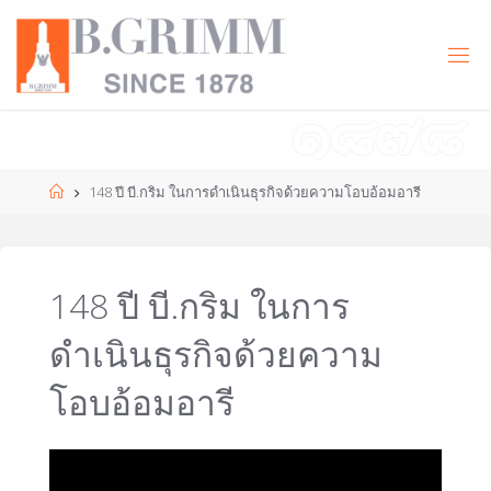
Skip
to
B
content
.
G
R
I
M
M
|
T
Home
148 ปี บี.กริม ในการดำเนินธุรกิจด้วยความโอบอ้อมอารี
H
Doing
business with
compassion
for the
148 ปี บี.กริม ในการ
development
of civilisation
ดำเนินธุรกิจด้วยความ
in harmony
with nature.
โอบอ้อมอารี