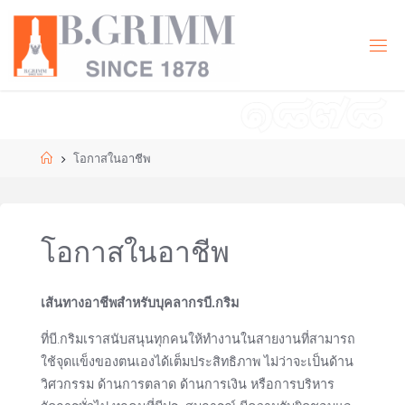
Skip
to
B
content
.
G
R
I
M
M
|
T
Home
โอกาสในอาชีพ
H
Doing
business with
compassion
for the
โอกาสในอาชีพ
development
of civilisation
in harmony
with nature.
เส้นทางอาชีพสำหรับบุคลากรบี.กริม
ที่บี.กริมเราสนับสนุนทุกคนให้ทำงานในสายงานที่สามารถ
ใช้จุดแข็งของตนเองได้เต็มประสิทธิภาพ ไม่ว่าจะเป็นด้าน
วิศวกรรม ด้านการตลาด ด้านการเงิน หรือการบริหาร