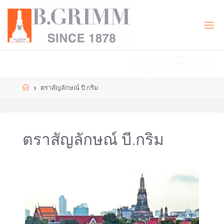
Skip
to
B
content
.
G
R
I
M
M
|
T
Home
ตราสัญลักษณ์ บี.กริม
H
Doing
business with
compassion
for the
ตราสัญลักษณ์ บี.กริม
development
of civilisation
in harmony
with nature.