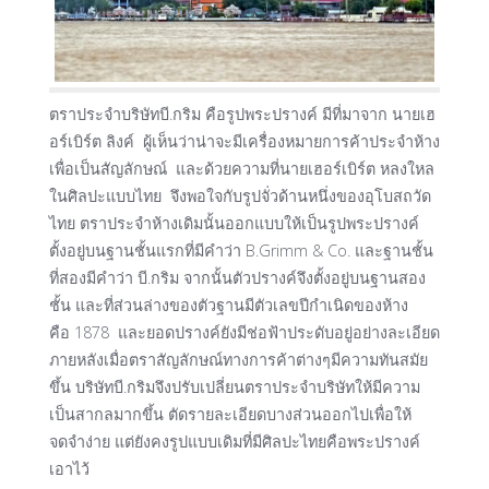
ตราประจำบริษัทบี.กริม คือรูปพระปรางค์ มีที่มาจาก นายเฮ
อร์เบิร์ต ลิงค์ ผู้เห็นว่าน่าจะมีเครื่องหมายการค้าประจำห้าง
เพื่อเป็นสัญลักษณ์ และด้วยความที่นายเฮอร์เบิร์ต หลงใหล
ในศิลปะแบบไทย จึงพอใจกับรูปจั่วด้านหนึ่งของอุโบสถวัด
ไทย ตราประจำห้างเดิมนั้นออกแบบให้เป็นรูปพระปรางค์
ตั้งอยู่บนฐานชั้นแรกที่มีคำว่า B.Grimm & Co. และฐานชั้น
ที่สองมีคำว่า บี.กริม จากนั้นตัวปรางค์จึงตั้งอยู่บนฐานสอง
ชั้น และที่ส่วนล่างของตัวฐานมีตัวเลขปีกำเนิดของห้าง
คือ 1878 และยอดปรางค์ยังมีช่อฟ้าประดับอยู่อย่างละเอียด
ภายหลังเมื่อตราสัญลักษณ์ทางการค้าต่างๆมีความทันสมัย
ขึ้น บริษัทบี.กริมจึงปรับเปลี่ยนตราประจำบริษัทให้มีความ
เป็นสากลมากขึ้น ตัดรายละเอียดบางส่วนออกไปเพื่อให้
จดจำง่าย แต่ยังคงรูปแบบเดิมที่มีศิลปะไทยคือพระปรางค์
เอาไว้