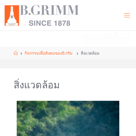
B
.
G
R
I
M
M
|
T
กิจกรรมเพื่อสังคมของบี.กริม
สิ่งแวดล้อม
H
Doing
business
with
compassion
สิ่งแวดล้อม
for the
development
of civilisation
in harmony
with nature.